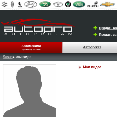
Продать а
Продать за
Автомобили
Автопрокат
купить/продать
Sasun
Мои видео
Мои видео