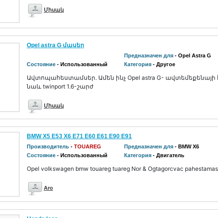
Միսակ
Opel astra G մասեր
Предназначен для
- Opel Astra G
Состояние
- Использованный
Категория
- Другое
Ավտոպահեստամսեր. Ամեն ինչ Opel astra G- ավտեմեքենայի
նաև twinport 1.6-շարժ
Միսակ
BMW X5 E53 X6 E71 E60 E61 E90 E91
Производитель
-
TOUAREG
Предназначен для
- BMW X6
Состояние
- Использованный
Категория
- Двигатель
Opel volkswagen bmw touareg tuareg Nor & Ogtagorcvac pahestamas
Aro