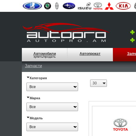
Автомобили
Автопрокат
Запч
купить/продать
Запчасти
Категория
Марка
Модель