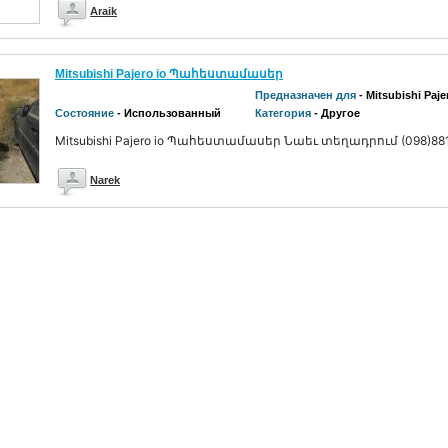
Araik
Mitsubishi Pajero io Պահեստամասեր
Предназначен для
- Mitsubishi Paje
Состояние
- Использованный
Категория
- Другое
Mitsubishi Pajero io Պահեստամասեր Նաեւ տեղադրում (098)88
Narek