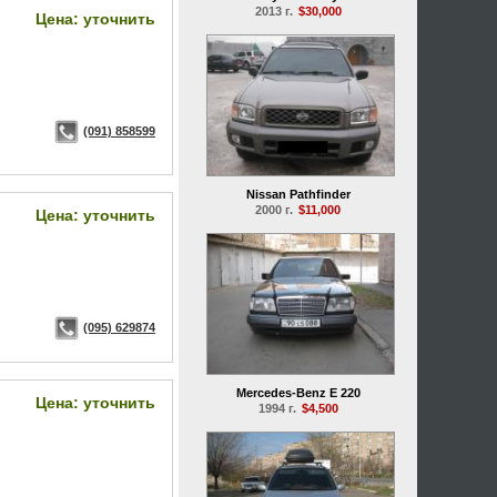
2013 г.
$30,000
Цена: уточнить
(091) 858599
Nissan Pathfinder
2000 г.
$11,000
Цена: уточнить
(095) 629874
Mercedes-Benz E 220
Цена: уточнить
1994 г.
$4,500