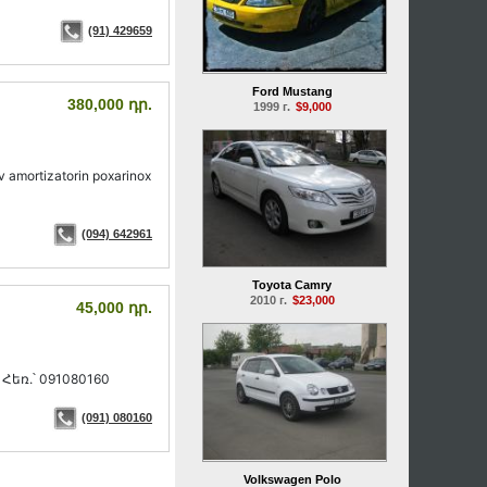
(91) 429659
Ford Mustang
380,000 դր.
1999 г.
$9,000
 amortizatorin poxarinox
(094) 642961
Toyota Camry
2010 г.
$23,000
45,000 դր.
Հեռ.՝ 091080160
(091) 080160
Volkswagen Polo