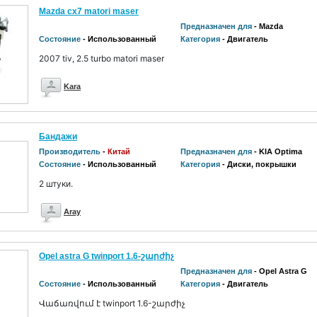
Mazda cx7 matori maser
Предназначен для
- Mazda
Состояние
- Использованный
Категория
- Двигатель
2007 tiv, 2.5 turbo matori maser
Kara
Бандажи
Производитель
-
Китай
Предназначен для
- KIA Optima
Состояние
- Использованный
Категория
- Диски, покрышки
2 штуки.
Aray
Opel astra G twinport 1.6-շարժիչ
Предназначен для
- Opel Astra G
Состояние
- Использованный
Категория
- Двигатель
Վաճառվում է twinport 1.6-շարժիչ