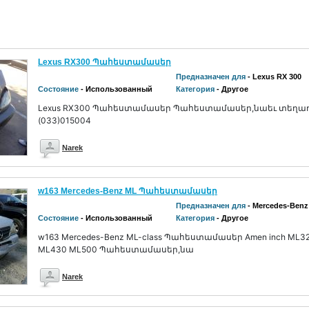
Lexus RX300 Պահեստամասեր
Предназначен для
- Lexus RX 300
Состояние
- Использованный
Категория
- Другое
Lexus RX300 Պահեստամասեր Պահեստամասեր,նաեւ տեղադրո
(033)015004
Narek
w163 Mercedes-Benz ML Պահեստամասեր
Предназначен для
- Mercedes-Benz
Состояние
- Использованный
Категория
- Другое
w163 Mercedes-Benz ML-class Պահեստամասեր Amen inch ML3
ML430 ML500 Պահեստամասեր,նա
Narek