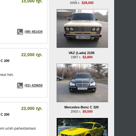
15,000 դր.
2008 г.
$28,000
(98) 481434
VAZ (Lada) 2106
22,000 դր.
1987 г.
$2,800
 C 200
asi het.
(91) 429659
Mercedes-Benz C 320
22,000 դր.
2002 г.
$9,500
 C 200
m urish pahestamasi