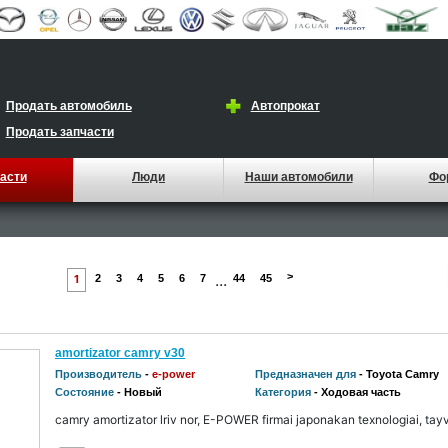
Продать автомобиль
Автопрокат
Продать запчасти
асти
Люди
Наши автомобили
Фо
...
>
1
2
3
4
5
6
7
44
45
amortizator camry v30
Производитель
-
e-power
Предназначен для
- Toyota Camry
Состояние
- Новый
Категория
- Ходовая часть
camry amortizator lriv nor, E-POWER firmai japonakan texnologiai, ta