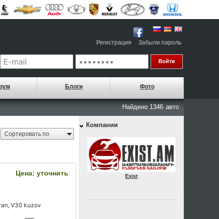
|
Регистрация
Забыли пароль
рум
Блоги
Фото
Найдено 1346
авто
Компании
Цена: уточнить
Exist
yvan, V30 kuzov