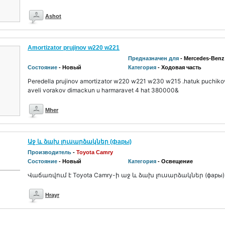
Ashot
Amortizator prujinov w220 w221
Предназначен для
- Mercedes-Benz
Состояние
- Новый
Категория
- Ходовая часть
Peredella prujinov amortizator w220 w221 w230 w215 .hatuk puchikov
aveli vorakov dimackun u harmaravet 4 hat 380000&
Mher
Աջ և ձախ լուսարձակներ (фары)
Производитель
-
Toyota Camry
Состояние
- Новый
Категория
- Освещение
Վաճառվում է Toyota Camry-ի աջ և ձախ լուսարձակներ (фары) 
Hrayr