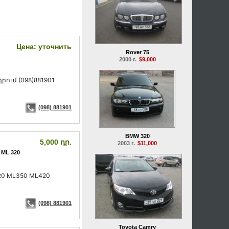
Цена: уточнить
Rover 75
2000 г.
$9,000
ւմ (098)881901
(098) 881901
BMW 320
5,000 դր.
2003 г.
$11,000
 ML 320
20 ML350 ML420
(098) 881901
Toyota Camry