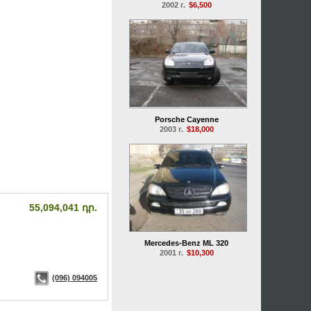
2002 г.
$6,500
Porsche Cayenne
2003 г.
$18,000
55,094,041 դր.
Mercedes-Benz ML 320
2001 г.
$10,300
(096) 094005