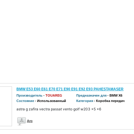
BMW E53 E60 E61 E70 E71 E90 E91 E92 E93 PAHESTAMASER
Производитель
-
TOUAREG
Предназначен для
- BMW X6
Состояние
- Использованный
Категория
- Коробка передач
astra g zafira vectra passat vento golf w203 x5 x6
Aro