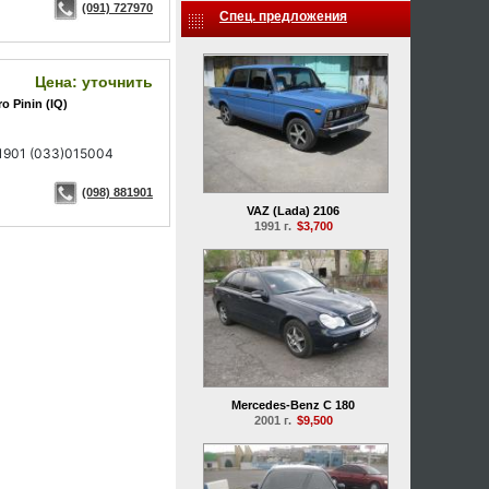
(091) 727970
Спец. предложения
Цена: уточнить
ro Pinin (IQ)
1901 (033)015004
(098) 881901
VAZ (Lada) 2106
1991 г.
$3,700
Mercedes-Benz C 180
2001 г.
$9,500