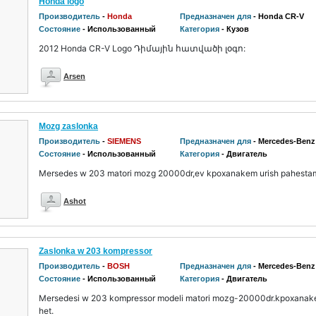
Honda logo
Производитель
-
Honda
Предназначен для
- Honda CR-V
Состояние
- Использованный
Категория
- Кузов
2012 Honda CR-V Logo Դիմային հատվածի լօգո:
Arsen
Mozg zaslonka
Производитель
-
SIEMENS
Предназначен для
- Mercedes-Benz
Состояние
- Использованный
Категория
- Двигатель
Mersedes w 203 matori mozg 20000dr,ev kpoxanakem urish pahestam
Ashot
Zaslonka w 203 kompressor
Производитель
-
BOSH
Предназначен для
- Mercedes-Benz
Состояние
- Использованный
Категория
- Двигатель
Mersedesi w 203 kompressor modeli matori mozg-20000dr.kpoxanake
het.