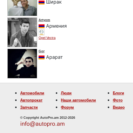
Ширак
Artyom
Армения
Opel Vectra
Gor
Арарат
Автомобили
Люди
Блоги
Автопрокат
Наши автомобили
Фото
Запчасти
Форум
Видео
© Copyright AutoPro.am 2012-2026