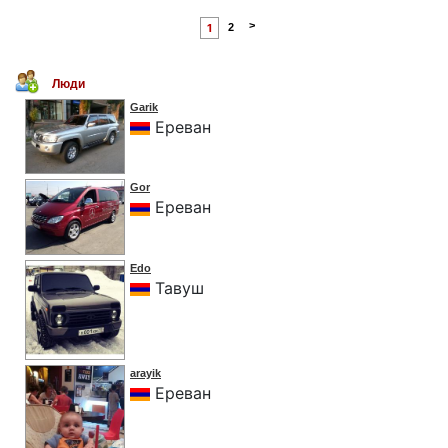
>
1
2
Люди
Garik
Ереван
Gor
Ереван
Edo
Тавуш
arayik
Ереван