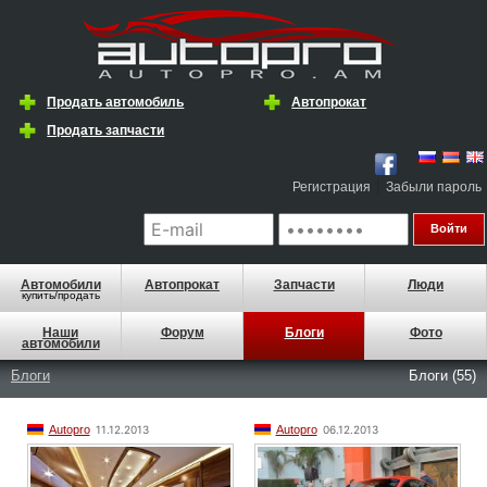
Продать автомобиль
Автопрокат
Продать запчасти
|
Регистрация
Забыли пароль
Автомобили
Автопрокат
Запчасти
Люди
купить/продать
Наши
Форум
Блоги
Фото
автомобили
Блоги
Блоги (55)
Autopro
11.12.2013
Autopro
06.12.2013