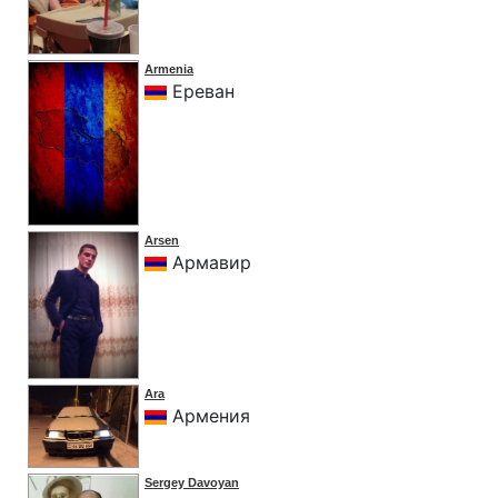
Armenia
Ереван
Arsen
Армавир
Ara
Армения
Sergey Davoyan