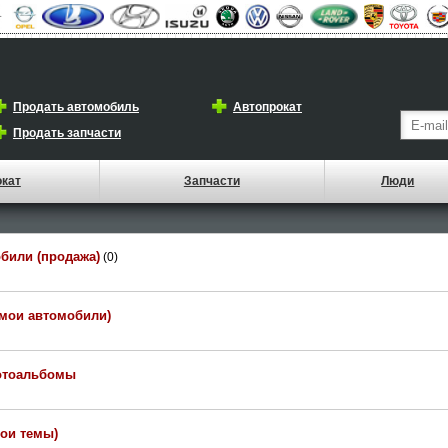
Продать автомобиль
Автопрокат
Продать запчасти
окат
Запчасти
Люди
били (продажа)
(0)
(мои автомобили)
отоальбомы
мои темы)