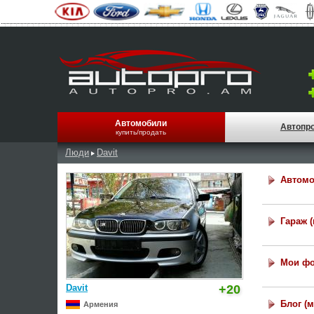
Автомобили
Автопр
купить/продать
Люди
Davit
Автомо
Гараж 
Мои ф
Davit
+20
Блог (
Армения