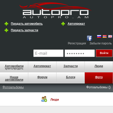
Продать автомобиль
Автопрокат
Продать запчасти
|
Регистрация
Забыли пароль
Автомобили
Автопрокат
Запчасти
Люди
купить/продать
Наши
Форум
Блоги
Фото
автомобили
Фотоальбомы
Фотоальбомы ()
Люди