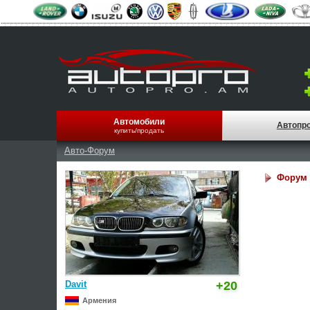
Автомобили
Автопр
купить/продать
Авто-Форум
Форум 
Davit
+20
Армения