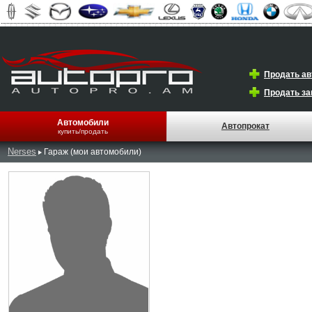
Продать а
Продать за
Автомобили
Автопрокат
купить/продать
Nerses
Гараж (мои автомобили)