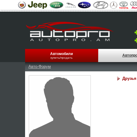
Автомобили
Автопр
купить/продать
Авто-Форум
Друзья