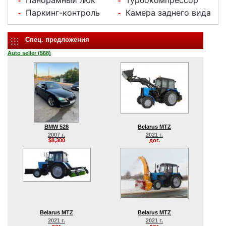
Панорамный люк
Турбокомпрессор
-
-
Паркинг-контроль
Камера заднего вида
-
-
Спец. предложения
Auto seller (568)
BMW 528
Belarus MTZ
2007 г.
2021 г.
$8,300
дог.
Belarus MTZ
Belarus MTZ
2021 г.
2021 г.