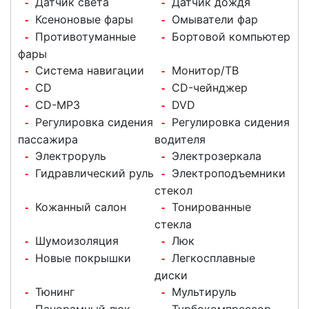
Датчик света
Датчик дождя
-
-
Ксеноновые фары
Омыватели фар
-
-
Противотуманные
Бортовой компьютер
-
-
фары
Система навигации
Монитор/ТВ
-
-
CD
CD-чейнджер
-
-
CD-MP3
DVD
-
-
Регулировка сидения
Регулировка сидения
-
-
пассажира
водителя
Электроруль
Электрозеркала
-
-
Гидравлический руль
Электроподъемники
-
-
стекол
Кожанный салон
Тонированные
-
-
стекла
Шумоизоляция
Люк
-
-
Новые покрышки
Легкосплавные
-
-
диски
Тюнинг
Мультируль
-
-