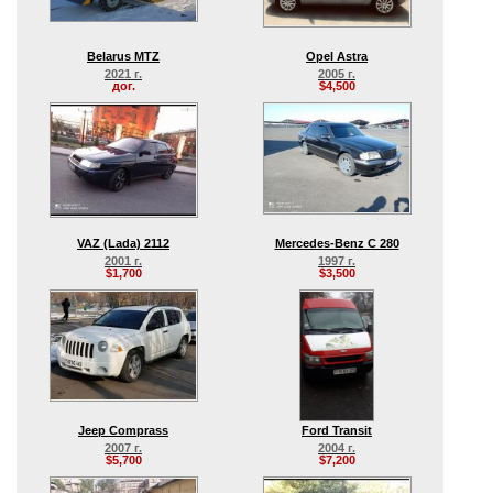
Belarus MTZ
Opel Astra
2021 г.
2005 г.
дог.
$4,500
VAZ (Lada) 2112
Mercedes-Benz C 280
2001 г.
1997 г.
$1,700
$3,500
Jeep Comprass
Ford Transit
2007 г.
2004 г.
$5,700
$7,200