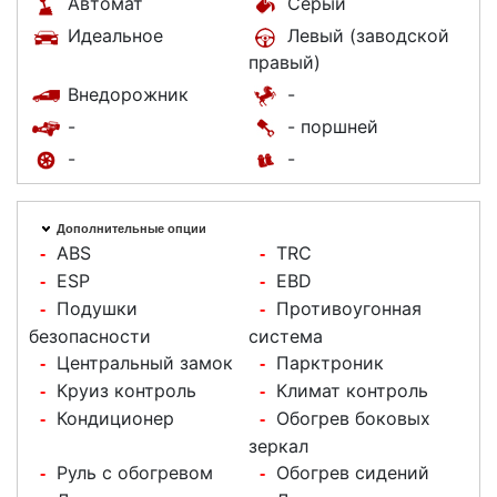
Автомат
Серый
Идеальное
Левый (заводской
правый)
Внедорожник
-
-
- поршней
-
-
Дополнительные опции
ABS
TRC
-
-
ESP
EBD
-
-
Подушки
Противоугонная
-
-
безопасности
система
Центральный замок
Парктроник
-
-
Круиз контроль
Климат контроль
-
-
Кондиционер
Обогрев боковых
-
-
зеркал
Руль с обогревом
Обогрев сидений
-
-