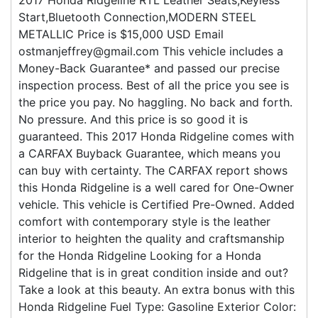
2017 Honda Ridgeline RTL Leather Seats,Keyless
Start,Bluetooth Connection,MODERN STEEL
METALLIC Price is $15,000 USD Email
ostmanjeffrey@gmail.com This vehicle includes a
Money-Back Guarantee* and passed our precise
inspection process. Best of all the price you see is
the price you pay. No haggling. No back and forth.
No pressure. And this price is so good it is
guaranteed. This 2017 Honda Ridgeline comes with
a CARFAX Buyback Guarantee, which means you
can buy with certainty. The CARFAX report shows
this Honda Ridgeline is a well cared for One-Owner
vehicle. This vehicle is Certified Pre-Owned. Added
comfort with contemporary style is the leather
interior to heighten the quality and craftsmanship
for the Honda Ridgeline Looking for a Honda
Ridgeline that is in great condition inside and out?
Take a look at this beauty. An extra bonus with this
Honda Ridgeline Fuel Type: Gasoline Exterior Color: