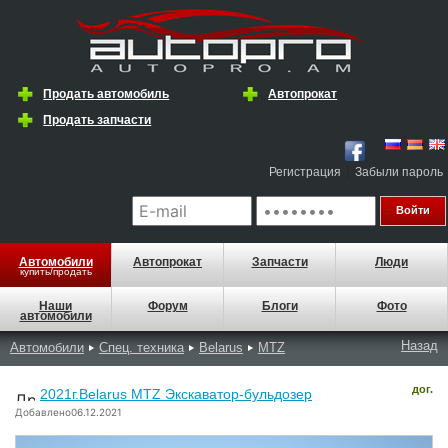
Продать автомобиль
Автопрокат
Продать запчасти
|
Регистрация
Забыли пароль
Автомобили
Автопрокат
Запчасти
Люди
купить/продать
Наши
Форум
Блоги
Фото
автомобили
Назад
Автомобили
Спец. техника
Belarus
MTZ
дог.
2021г.Belarus MTZ Экскаватор-бульдозер
Добавлено06.12.2021