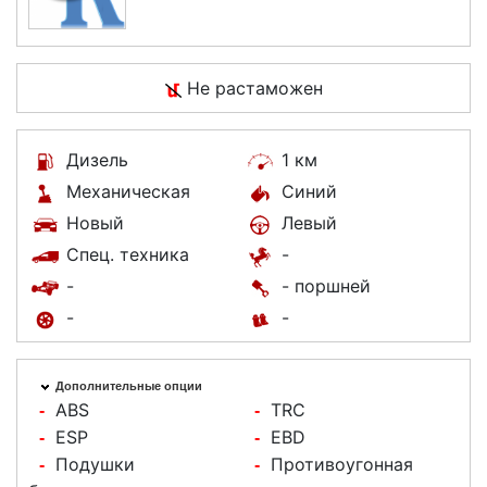
Не растаможен
Дизель
1 км
Механическая
Синий
Новый
Левый
Спец. техника
-
-
- поршней
-
-
Дополнительные опции
ABS
TRC
-
-
ESP
EBD
-
-
Подушки
Противоугонная
-
-