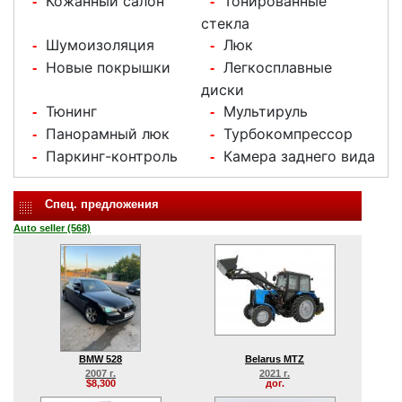
Кожанный салон
Тонированные
-
-
стекла
Шумоизоляция
Люк
-
-
Новые покрышки
Легкосплавные
-
-
диски
Тюнинг
Мультируль
-
-
Панорамный люк
Турбокомпрессор
-
-
Паркинг-контроль
Камера заднего вида
-
-
Спец. предложения
Auto seller (568)
BMW 528
Belarus MTZ
2007 г.
2021 г.
$8,300
дог.