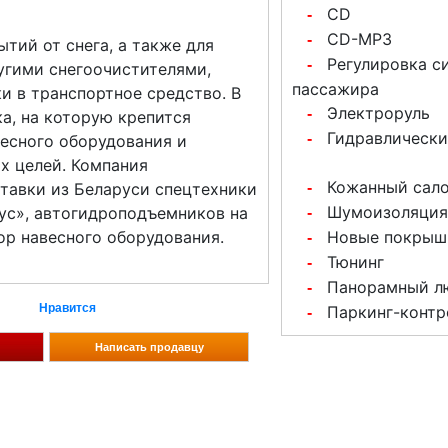
CD
-
CD-MP3
-
тий от снега, а также для
Регулировка с
-
угими снегоочистителями,
пассажира
и в транспортное средство. В
Электроруль
-
а, на которую крепится
Гидравлически
-
весного оборудования и
х целей. Компания
Кожанный сал
-
тавки из Беларуси спецтехники
Шумоизоляция
рус», автогидроподъемников на
-
Новые покрыш
ор навесного оборудования.
-
Тюнинг
-
Панорамный л
-
Нравится
Паркинг-контр
-