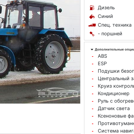
Дизель
Синий
Спец. техника
- поршней
Дополнительные опци
ABS
-
ESP
-
Подушки безо
-
Центральный 
-
Круиз контрол
-
Кондиционер
-
Руль с обогре
-
Датчик света
-
Ксеноновые ф
-
Противотуман
-
Система навиг
-