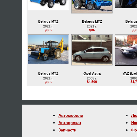
Belarus MTZ
Belarus MTZ
Belaru
2021 г.
2021 г.
2021
дог.
дог.
до
Belarus MTZ
Opel Astra
VAZ (Lad
2021 г.
2005 г.
2001
дог.
$4,500
$1,
Автомобили
Лю
Автопрокат
На
Запчасти
Фо