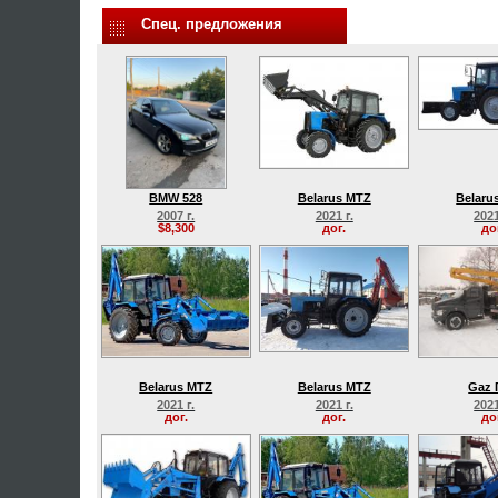
Спец. предложения
BMW 528
Belarus MTZ
Belaru
2007 г.
2021 г.
2021
$8,300
дог.
до
Belarus MTZ
Belarus MTZ
Gaz 
2021 г.
2021 г.
2021
дог.
дог.
до