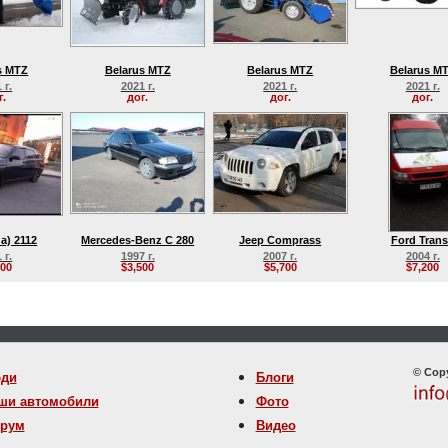
s MTZ
Belarus MTZ
Belarus MTZ
Belarus M
 г.
2021 г.
2021 г.
2021 г.
г.
дог.
дог.
дог.
a) 2112
Mercedes-Benz C 280
Jeep Comprass
Ford Trans
 г.
1997 г.
2007 г.
2004 г.
700
$3,500
$5,700
$7,200
© Copy
ди
Блоги
ши автомобили
Фото
рум
Видео