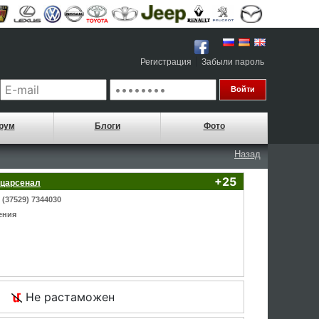
|
Регистрация
Забыли пароль
рум
Блоги
Фото
Назад
+25
ецарсенал
(37529) 7344030
ения
Не растаможен