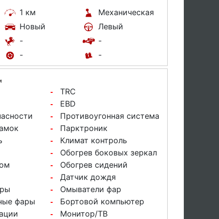
1 км
Механическая
Новый
Левый
-
-
-
-
и
TRC
-
EBD
-
пасности
Противоугонная система
-
замок
Парктроник
-
ь
Климат контроль
-
Обогрев боковых зеркал
-
вом
Обогрев сидений
-
Датчик дождя
-
ары
Омыватели фар
-
ные фары
Бортовой компьютер
-
ации
Монитор/ТВ
-