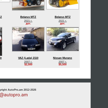
TZ
Belarus MTZ
Belarus MTZ
2021 г.
2021 г.
дог.
дог.
it
VAZ (Lada) 2110
Nissan Murano
2007 г.
2007 г.
$2,500
$5,500
right AutoPro.am 2012-2026