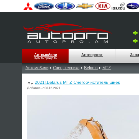
Автомобили
Автопрокат
Запч
купить/продать
Автомобили
Спец. техника
Belarus
MTZ
2021г.Belarus MTZ Снегоочиститель шнек
Добавлено06.12.2021