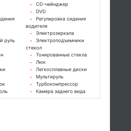
CD-чейнджер
-
DVD
-
идения
Регулировка сидения
-
водителя
Электрозеркала
-
й руль
Электроподъемники
-
стекол
он
Тонированные стекла
-
Люк
-
ки
Легкосплавные диски
-
Мультируль
-
юк
Турбокомпрессор
-
оль
Камера заднего вида
-