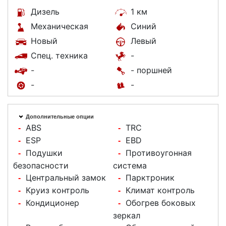
Дизель
1 км
Механическая
Синий
Новый
Левый
Спец. техника
-
-
- поршней
-
-
Дополнительные опции
ABS
TRC
-
-
ESP
EBD
-
-
Подушки
Противоугонная
-
-
безопасности
система
Центральный замок
Парктроник
-
-
Круиз контроль
Климат контроль
-
-
Кондиционер
Обогрев боковых
-
-
зеркал