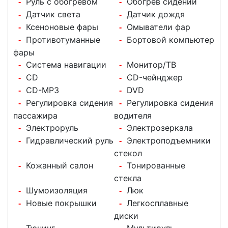
Руль с обогревом
Обогрев сидений
-
-
Датчик света
Датчик дождя
-
-
Ксеноновые фары
Омыватели фар
-
-
Противотуманные
Бортовой компьютер
-
-
фары
Система навигации
Монитор/ТВ
-
-
CD
CD-чейнджер
-
-
CD-MP3
DVD
-
-
Регулировка сидения
Регулировка сидения
-
-
пассажира
водителя
Электроруль
Электрозеркала
-
-
Гидравлический руль
Электроподъемники
-
-
стекол
Кожанный салон
Тонированные
-
-
стекла
Шумоизоляция
Люк
-
-
Новые покрышки
Легкосплавные
-
-
диски