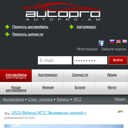
Продать автомобиль
Автопрокат
Продать запчасти
|
Регистрация
Забыли пароль
Автомобили
Автопрокат
Запчасти
Люди
купить/продать
Наши
Форум
Блоги
Фото
автомобили
Назад
Автомобили
Спец. техника
Belarus
MTZ
дог.
2021г.Belarus MTZ Экскаватор цепной с
Добавлено22.12.2021