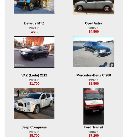
Belarus MTZ
Opel Astra
2021 г.
2005 г.
дог.
$4,500
VAZ (Lada) 2112
Mercedes-Benz C 280
2001 г.
1997 г.
$1,700
$3,500
Jeep Comprass
Ford Transit
2007 г.
2004 г.
$5,700
$7,200