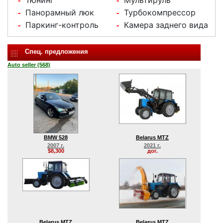
Тюнинг
Мультируль
-
-
Панорамный люк
Турбокомпрессор
-
-
Паркинг-контроль
Камера заднего вида
-
-
Спец. предложения
Auto seller (568)
BMW 528
Belarus MTZ
2007 г.
2021 г.
$8,300
дог.
Belarus MTZ
Belarus MTZ