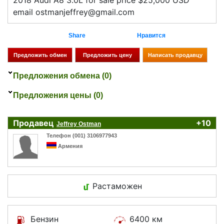
2018 Audi A8 3.0L for sale price $25,000 USD
email ostmanjeffrey@gmail.com
Share
Нравится
Предложения обмена (0)
Предложения цены (0)
Продавец
+10
Jeffrey Ostman
Телефон (001) 3106977943
Армения
Растаможен
Бензин
6400 км