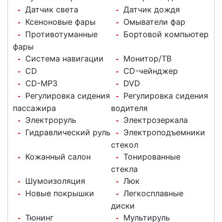
Датчик света
Датчик дождя
-
-
Ксеноновые фары
Омыватели фар
-
-
Противотуманные
Бортовой компьютер
-
-
фары
Система навигации
Монитор/ТВ
-
-
CD
CD-чейнджер
-
-
CD-MP3
DVD
-
-
Регулировка сидения
Регулировка сидения
-
-
пассажира
водителя
Электроруль
Электрозеркала
-
-
Гидравлический руль
Электроподъемники
-
-
стекол
Кожанный салон
Тонированные
-
-
стекла
Шумоизоляция
Люк
-
-
Новые покрышки
Легкосплавные
-
-
диски
Тюнинг
Мультируль
-
-