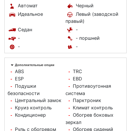
Автомат
Черный
Идеальное
Левый (заводской
правый)
Седан
-
-
- поршней
-
-
Дополнительные опции
ABS
TRC
-
-
ESP
EBD
-
-
Подушки
Противоугонная
-
-
безопасности
система
Центральный замок
Парктроник
-
-
Круиз контроль
Климат контроль
-
-
Кондиционер
Обогрев боковых
-
-
зеркал
Руль с обогревом
Обогрев сидений
-
-