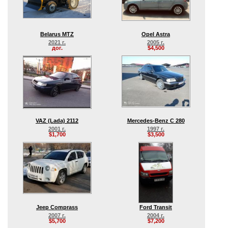
Belarus MTZ
Opel Astra
2021 г.
2005 г.
дог.
$4,500
VAZ (Lada) 2112
Mercedes-Benz C 280
2001 г.
1997 г.
$1,700
$3,500
Jeep Comprass
Ford Transit
2007 г.
2004 г.
$5,700
$7,200