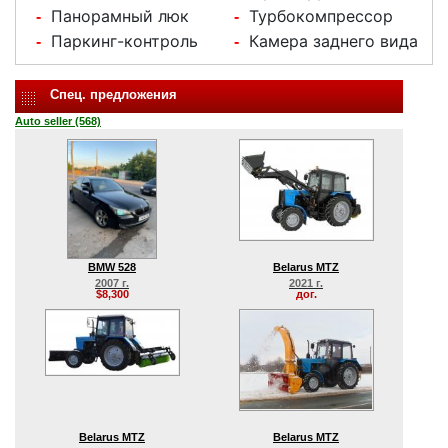
Панорамный люк
Турбокомпрессор
-
-
Паркинг-контроль
Камера заднего вида
-
-
Спец. предложения
Auto seller (568)
BMW 528
Belarus MTZ
2007 г.
2021 г.
$8,300
дог.
Belarus MTZ
Belarus MTZ