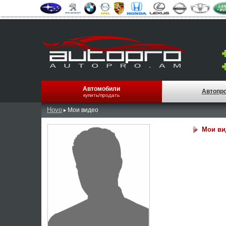
Автомобили
Автопр
купить/продать
Hovo
Мои видео
Мои ви