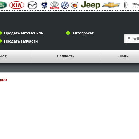
Продать автомобиль
Автопрокат
Продать запчасти
окат
Запчасти
Люди
део