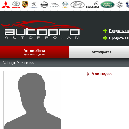
Продать а
Продать за
Автомобили
Автопрокат
купить/продать
Vahag
Мои видео
Мои видео