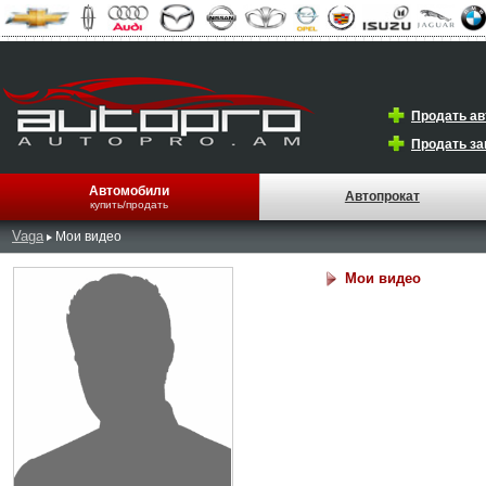
Продать а
Продать за
Автомобили
Автопрокат
купить/продать
Vaga
Мои видео
Мои видео