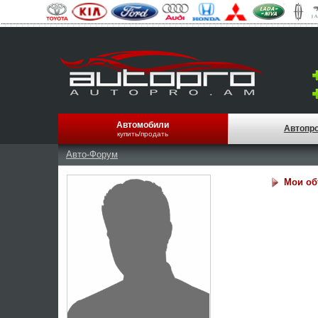
Автомобили
Автопр
купить/продать
Авто-Форум
Мои об