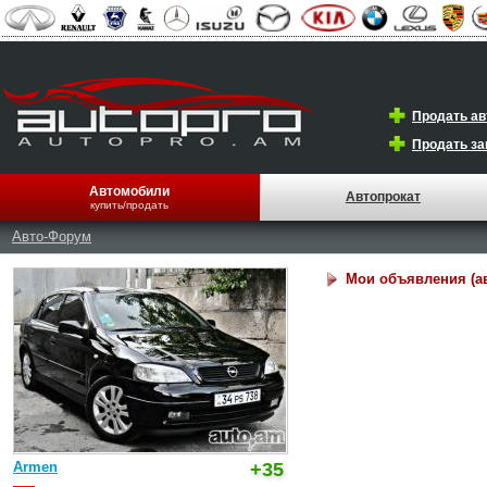
Продать а
Продать за
Автомобили
Автопрокат
купить/продать
Авто-Форум
Мои объявления (а
Armen
+35