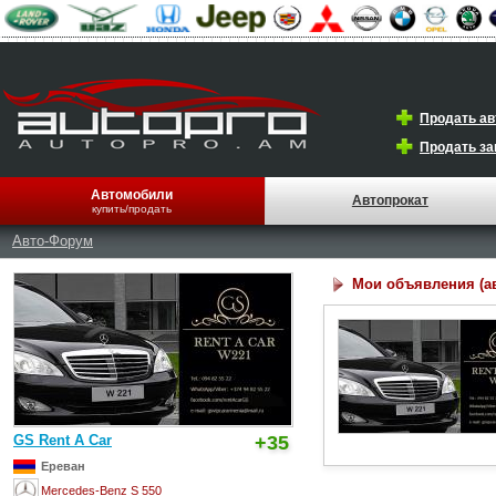
Продать а
Продать за
Автомобили
Автопрокат
купить/продать
Авто-Форум
Мои объявления (а
GS Rent A Car
+35
Ереван
Mercedes-Benz S 550