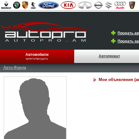
Продать а
Продать за
Автомобили
Автопрокат
купить/продать
Авто-Форум
Мои объявления (а