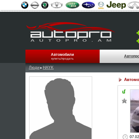
Автомобили
Автопр
купить/продать
Люди
HAYK
Автомо
07.0