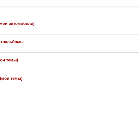
(мои автомобили)
отоальбомы
мои темы)
(мои темы)