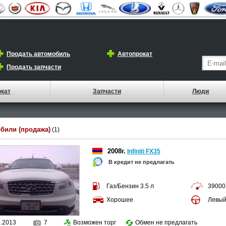
Продать автомобиль
Автопрокат
Продать запчасти
окат
Запчасти
Люди
били (продажа)
(1)
2008г.
Infiniti FX35
В кредит не предлагать
Газ/Бензин 3.5 л
39000
Хорошее
Левы
2.2013
7
Возможен торг
Обмен не предлагать