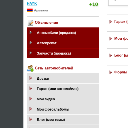
HAYK
+10
Армения
Гараж 
Объявления
Автомобили (продажа)
Мои ф
Автопрокат
Запчасти (продажа)
Блог (
Сеть автолюбителей
Форум 
Друзья
Гараж (мои автомобили)
Мои видео
Мои фотоальбомы
Блог (мои темы)