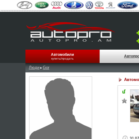
Автомобили
Автопр
купить/продать
Люди
Gor
Автомо
31.0