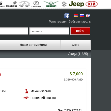
Регистрация
|
Забыли пароль
Наши автомобили
Фото
Люди (11335)
$
7,000
)
3,360,000 AMD
0 км
Механическая
й
Передний привод
Gor
(093) 772141