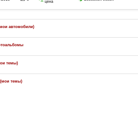
цена
(мои автомобили)
отоальбомы
мои темы)
(мои темы)