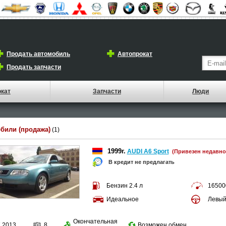
Продать автомобиль
Автопрокат
Продать запчасти
окат
Запчасти
Люди
били (продажа)
(1)
1999г.
AUDI A6 Sport
(Привезен недавно
В кредит не предлагать
Бензин 2.4 л
16500
Идеальное
Левы
Окончательная
7.2013
8
Возможен обмен