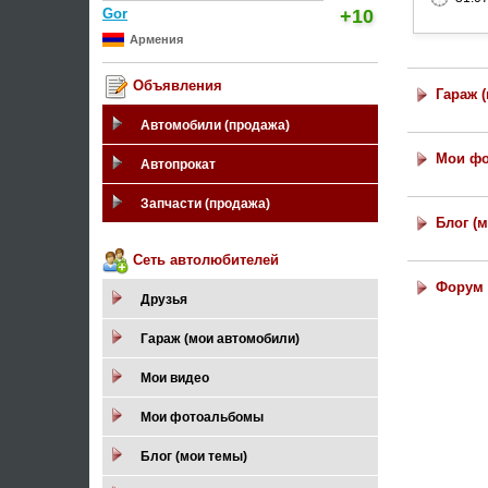
Gor
+10
Армения
Объявления
Гараж 
Автомобили (продажа)
Мои ф
Автопрокат
Запчасти (продажа)
Блог (
Сеть автолюбителей
Форум 
Друзья
Гараж (мои автомобили)
Мои видео
Мои фотоальбомы
Блог (мои темы)