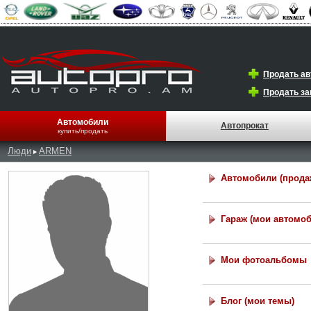
Продать а
Продать за
Автомобили
Автопрокат
купить/продать
Люди
ARMEN
Автомобили (прода
Гараж (мои автомо
Мои фотоальбомы
Блог (мои темы)