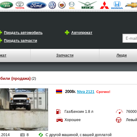
Продать автомобиль
Автопрокат
Продать запчасти
окат
Запчасти
Люди
били (продажа)
(2)
2008г.
Niva 2121
Срочно!
Газ/Бензин 1.8 л
76000
Хорошее
Левы
1.2014
8
С другой машиной, с вашей доплатой