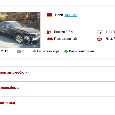
1999г.
AUDI A8
Бензин 3.7 л
111111
Поврежденный
Левы
2.2013
6
Возможен торг
Возможен обмен
(мои автомобили)
отоальбомы
мои темы)