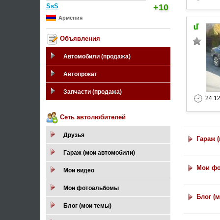
SsS
+10
Армения
Объявления
Автомобили (продажа)
Автопрокат
Запчасти (продажа)
24.1
Сеть автолюбителей
Друзья
Гараж 
Гараж (мои автомобили)
Мои ф
Мои видео
Мои фотоальбомы
Блог (
Блог (мои темы)