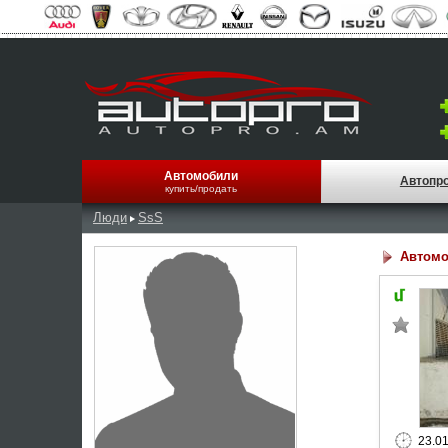
Автомобили
Автопр
купить/продать
Люди
SsS
Автомо
23.0