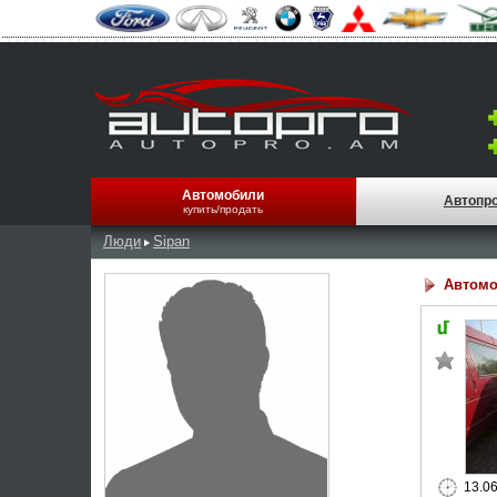
Автомобили
Автопр
купить/продать
Люди
Sipan
Автомо
13.0