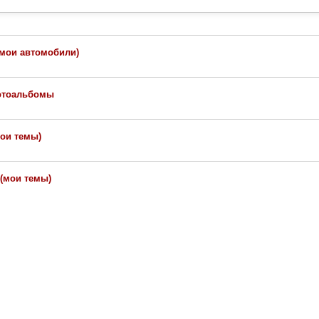
(мои автомобили)
отоальбомы
мои темы)
(мои темы)