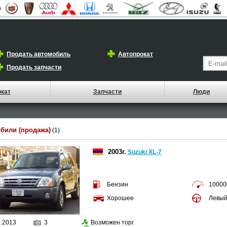
Продать автомобиль
Автопрокат
Продать запчасти
окат
Запчасти
Люди
били (продажа)
(1)
2003г.
Suzuki XL-7
Бензин
10000
Хорошее
Левы
1.2013
3
Возможен торг