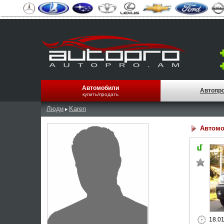
Автомобили
Автопр
купить/продать
Люди
Karen
Автомо
18.0