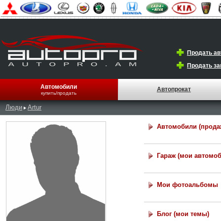
Продать а
Продать за
Автомобили
Автопрокат
купить/продать
Люди
Artur
Автомобили (прода
Гараж (мои автомо
Мои фотоальбомы
Блог (мои темы)