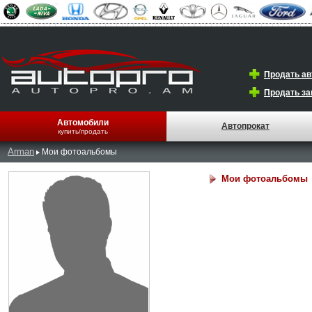
Продать а
Продать за
Автомобили
Автопрокат
купить/продать
Arman
Мои фотоальбомы
Мои фотоальбомы