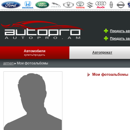
Продать а
Продать за
Автомобили
Автопрокат
купить/продать
armen
Мои фотоальбомы
Мои фотоальбомы