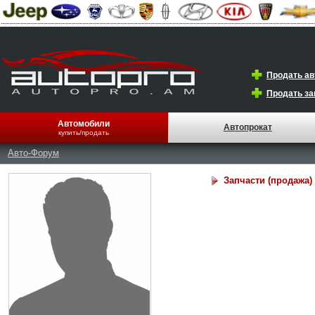
Продать а
Продать за
Автомобили
Автопрокат
купить/продать
Авто-Форум
Запчасти (продажа)