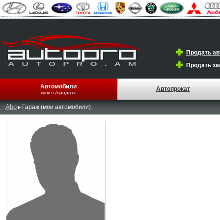
Продать а
Продать за
Автомобили
Автопрокат
купить/продать
Abo
Гараж (мои автомобили)