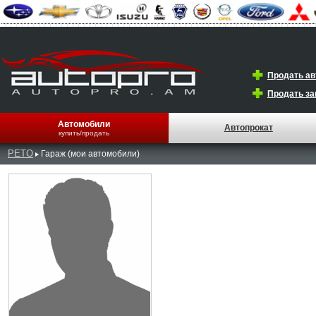
Продать а
Продать за
Автомобили
Автопрокат
купить/продать
PETO
Гараж (мои автомобили)