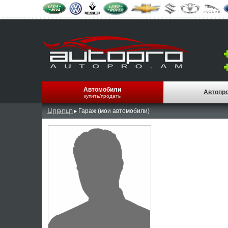
Автомобили
Автопр
купить/продать
Արթուր
Гараж (мои автомобили)