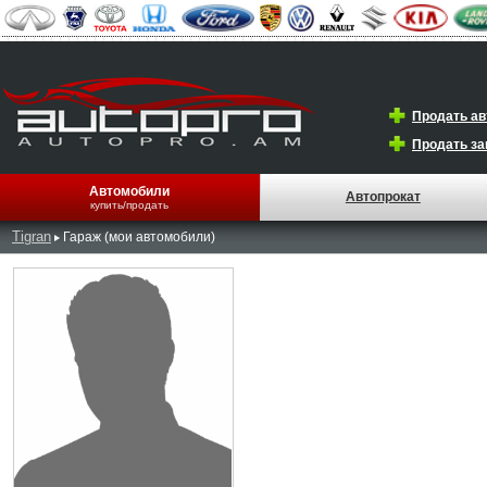
Продать а
Продать за
Автомобили
Автопрокат
купить/продать
Tigran
Гараж (мои автомобили)