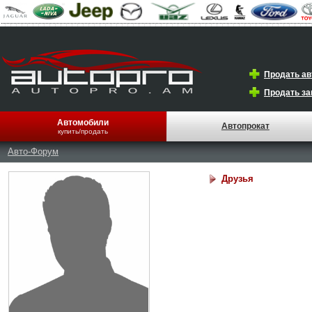
Продать а
Продать за
Автомобили
Автопрокат
купить/продать
Авто-Форум
Друзья