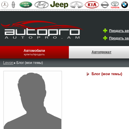
Продать а
Продать за
Автомобили
Автопрокат
купить/продать
Levon
Блог (мои темы)
Блог (мои темы)