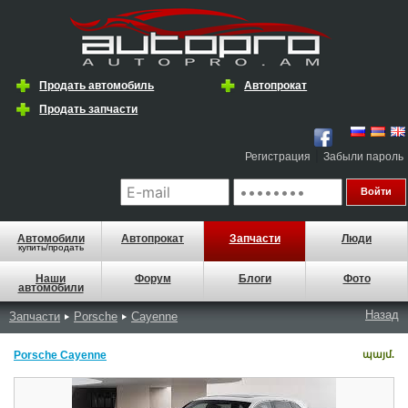
Продать автомобиль
Автопрокат
Продать запчасти
|
Регистрация
Забыли пароль
Автомобили
Автопрокат
Запчасти
Люди
купить/продать
Наши
Форум
Блоги
Фото
автомобили
Назад
Запчасти
Porsche
Cayenne
Porsche Cayenne
պայմ.