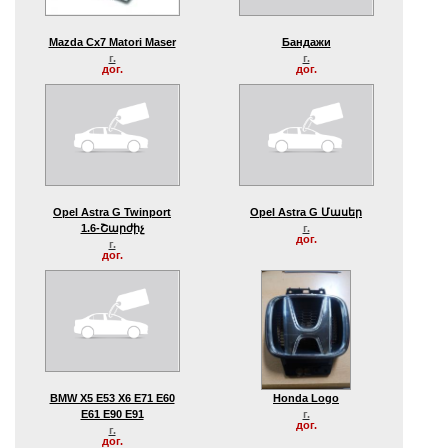
Mazda Cx7 Matori Maser
Бандажи
г.
г.
дог.
дог.
Opel Astra G Twinport
Opel Astra G Մասեր
1.6-Շարժիչ
г.
дог.
г.
дог.
BMW X5 E53 X6 E71 E60
Honda Logo
E61 E90 E91
г.
дог.
г.
дог.