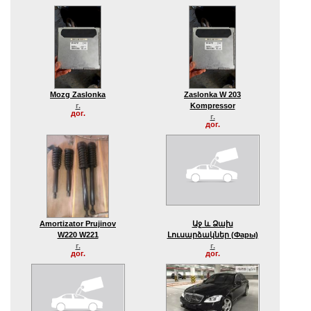
Mozg Zaslonka
Zaslonka W 203
г.
Kompressor
дог.
г.
дог.
Amortizator Prujinov
Աջ ԵՒ Ձախ
W220 W221
Լուսարձակներ (фары)
г.
г.
дог.
дог.