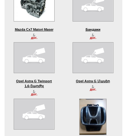
Mazda Cx7 Matori Maser
Бандажи
г.
г.
дог.
дог.
Opel Astra G Twinport
Opel Astra G Մասեր
1.6-Շարժիչ
г.
дог.
г.
дог.