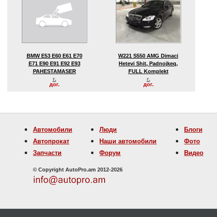
BMW E53 E60 E61 E70
W221 S550 AMG Dimaci
E71 E90 E91 E92 E93
Hetevi Shit, Padnojkeq,
PAHESTAMASER
FULL Komplekt
г.
г.
дог.
дог.
Автомобили
Люди
Блоги
Автопрокат
Наши автомобили
Фото
Запчасти
Форум
Видео
© Copyright AutoPro.am 2012-2026