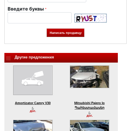
Введите буквы
*
Другие предложения
Amortizator Camry V30
Mitsubishi Pajero Io
г.
Պահեստամասեր
дог.
г.
дог.