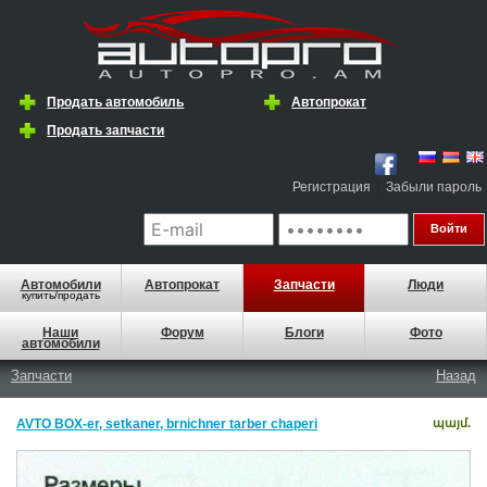
Продать автомобиль
Автопрокат
Продать запчасти
|
Регистрация
Забыли пароль
Автомобили
Автопрокат
Запчасти
Люди
купить/продать
Наши
Форум
Блоги
Фото
автомобили
Запчасти
Назад
AVTO BOX-er, setkaner, brnichner tarber chaperi
պայմ.