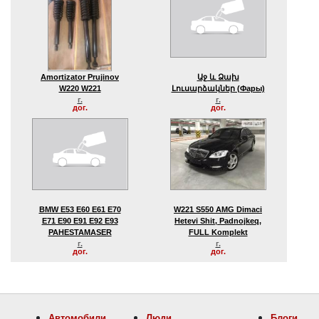
Amortizator Prujinov
Աջ ԵՒ Ձախ
W220 W221
Լուսարձակներ (фары)
г.
г.
дог.
дог.
BMW E53 E60 E61 E70
W221 S550 AMG Dimaci
E71 E90 E91 E92 E93
Hetevi Shit, Padnojkeq,
PAHESTAMASER
FULL Komplekt
г.
г.
дог.
дог.
Автомобили
Люди
Блоги