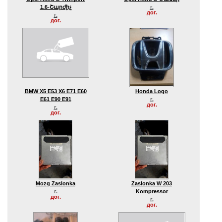
1.6-Շարժիչ
г.
дог.
г.
дог.
BMW X5 E53 X6 E71 E60
Honda Logo
E61 E90 E91
г.
дог.
г.
дог.
Mozg Zaslonka
Zaslonka W 203
г.
Kompressor
дог.
г.
дог.