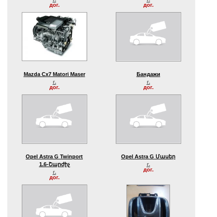
дог.
дог.
Mazda Cx7 Matori Maser
Бандажи
г.
г.
дог.
дог.
Opel Astra G Twinport
Opel Astra G Մասեր
1.6-Շարժիչ
г.
дог.
г.
дог.