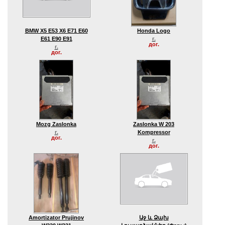
BMW X5 E53 X6 E71 E60
Honda Logo
E61 E90 E91
г.
дог.
г.
дог.
Mozg Zaslonka
Zaslonka W 203
г.
Kompressor
дог.
г.
дог.
Amortizator Prujinov
Աջ ԵՒ Ձախ