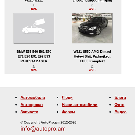
W220 W221
Լուսարձակներ (фары)
г.
г.
дог.
дог.
BMW E53 E60 E61 E70
W221 S550 AMG Dimaci
E71 E90 E91 E92 E93
Hetevi Shit, Padnojkeq,
PAHESTAMASER
FULL Komplekt
г.
г.
дог.
дог.
Автомобили
Люди
Блоги
Автопрокат
Наши автомобили
Фото
Запчасти
Форум
Видео
© Copyright AutoPro.am 2012-2026