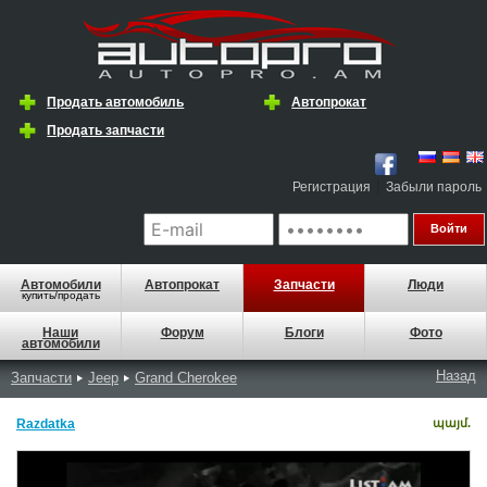
Продать автомобиль
Автопрокат
Продать запчасти
|
Регистрация
Забыли пароль
Автомобили
Автопрокат
Запчасти
Люди
купить/продать
Наши
Форум
Блоги
Фото
автомобили
Назад
Запчасти
Jeep
Grand Cherokee
Razdatka
պայմ.