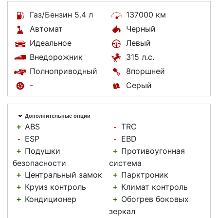
Газ/Бензин 5.4 л
137000 км
Автомат
Черный
Идеальное
Левый
Внедорожник
315 л.с.
Полноприводный
8поршней
-
Серый
Дополнительные опции
ABS
TRC
+
-
ESP
EBD
-
-
Подушки
Противоугонная
+
+
безопасности
система
Центральный замок
Парктроник
+
+
Круиз контроль
Климат контроль
+
+
Кондиционер
Обогрев боковых
+
+
зеркал