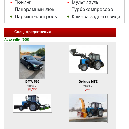
Тюнинг
Мультируль
-
-
Панорамный люк
Турбокомпрессор
-
-
Паркинг-контроль
Камера заднего вида
+
+
Спец. предложения
Auto seller (568)
BMW 528
Belarus MTZ
2007 г.
2021 г.
$8,300
дог.