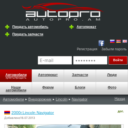
Продать автомобиль
Автопрокат
Продать запчасти
|
Регистрация
Забыли пароль
Автомобили
Автопрокат
Запчасти
Люди
купить/продать
Наши
Форум
Блоги
Фото
автомобили
Назад
Автомобили
Внедорожник
Lincoln
Navigator
дог.
2000г.Lincoln Navigator
Добавлено16.07.2013