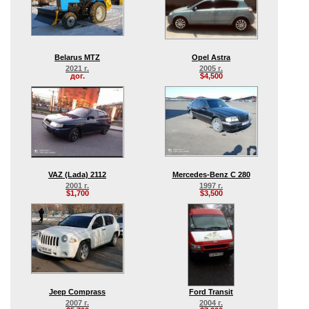
Belarus MTZ
Opel Astra
2021 г.
2005 г.
дог.
$4,500
VAZ (Lada) 2112
Mercedes-Benz C 280
2001 г.
1997 г.
$1,700
$3,500
Jeep Comprass
Ford Transit
2007 г.
2004 г.