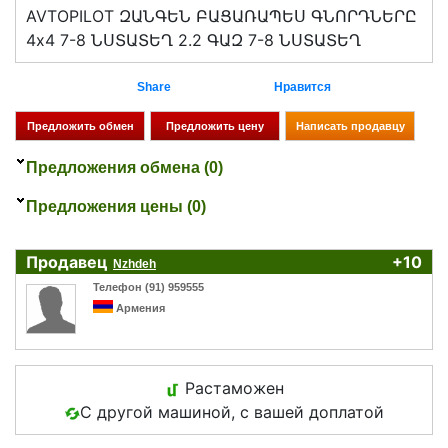
AVTOPILOT ԶԱՆԳԵՆ ԲԱՑԱՌԱՊԵՍ ԳՆՈՐԴՆԵՐԸ
4x4 7-8 ՆՍՏԱՏԵՂ 2.2 ԳԱԶ 7-8 ՆՍՏԱՏԵՂ
Share
Нравится
Предложения обмена (0)
Предложения цены (0)
Продавец
+10
Nzhdeh
Телефон (91) 959555
Армения
Растаможен
С другой машиной, с вашей доплатой