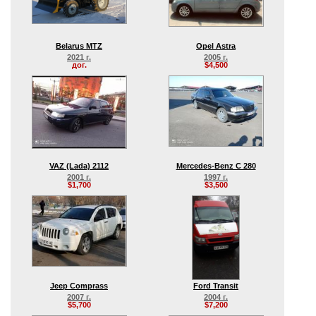
Belarus MTZ
Opel Astra
2021 г.
2005 г.
дог.
$4,500
VAZ (Lada) 2112
Mercedes-Benz C 280
2001 г.
1997 г.
$1,700
$3,500
Jeep Comprass
Ford Transit
2007 г.
2004 г.
$5,700
$7,200