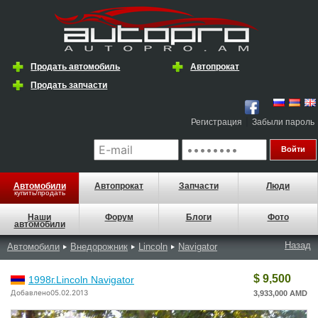
Продать автомобиль
Автопрокат
Продать запчасти
|
Регистрация
Забыли пароль
Автомобили
Автопрокат
Запчасти
Люди
купить/продать
Наши
Форум
Блоги
Фото
автомобили
Назад
Автомобили
Внедорожник
Lincoln
Navigator
$ 9,500
1998г.Lincoln Navigator
Добавлено05.02.2013
3,933,000 AMD