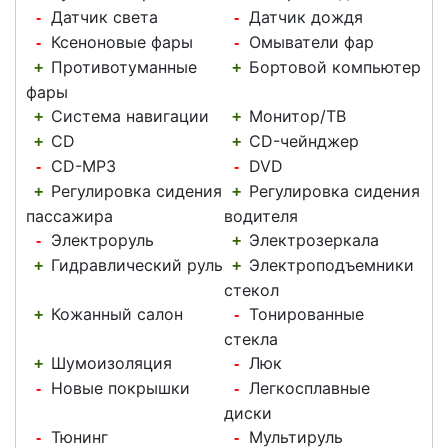
Датчик света
Датчик дождя
-
-
Ксеноновые фары
Омыватели фар
-
-
Противотуманные
Бортовой компьютер
+
+
фары
Система навигации
Монитор/ТВ
+
+
CD
CD-чейнджер
+
+
CD-MP3
DVD
-
-
Регулировка сидения
Регулировка сидения
+
+
пассажира
водителя
Электроруль
Электрозеркала
-
+
Гидравлический руль
Электроподъемники
+
+
стекол
Кожанный салон
Тонированные
+
-
стекла
Шумоизоляция
Люк
+
-
Новые покрышки
Легкосплавные
-
-
диски
Тюнинг
Мультируль
-
-