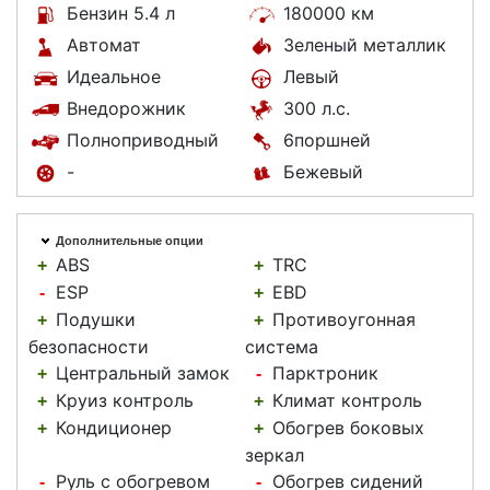
Бензин 5.4 л
180000 км
Автомат
Зеленый металлик
Идеальное
Левый
Внедорожник
300 л.с.
Полноприводный
6поршней
-
Бежевый
Дополнительные опции
ABS
TRC
+
+
ESP
EBD
-
+
Подушки
Противоугонная
+
+
безопасности
система
Центральный замок
Парктроник
+
-
Круиз контроль
Климат контроль
+
+
Кондиционер
Обогрев боковых
+
+
зеркал
Руль с обогревом
Обогрев сидений
-
-