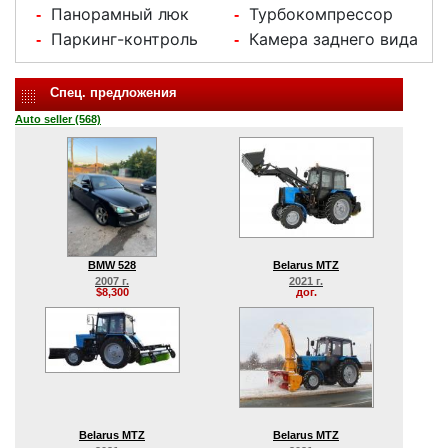
Панорамный люк
Турбокомпрессор
-
-
Паркинг-контроль
Камера заднего вида
-
-
Спец. предложения
Auto seller (568)
BMW 528
Belarus MTZ
2007 г.
2021 г.
$8,300
дог.
Belarus MTZ
Belarus MTZ