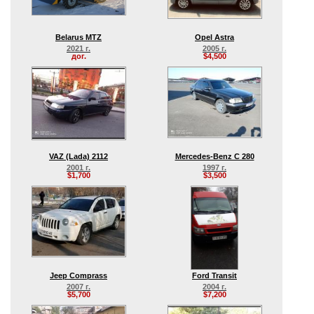
Belarus MTZ
Opel Astra
2021 г.
2005 г.
дог.
$4,500
VAZ (Lada) 2112
Mercedes-Benz C 280
2001 г.
1997 г.
$1,700
$3,500
Jeep Comprass
Ford Transit
2007 г.
2004 г.
$5,700
$7,200