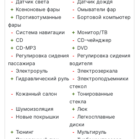
Датчик света
Датчик дождя
-
-
Ксеноновые фары
Омыватели фар
+
-
Противотуманные
Бортовой компьютер
+
-
фары
Система навигации
Монитор/ТВ
-
+
CD
CD-чейнджер
+
-
CD-MP3
DVD
+
+
Регулировка сидения
Регулировка сидения
-
-
пассажира
водителя
Электроруль
Электрозеркала
-
-
Гидравлический руль
Электроподъемники
+
-
стекол
Кожанный салон
Тонированные
-
+
стекла
Шумоизоляция
Люк
-
+
Новые покрышки
Легкосплавные
-
-
диски
Тюнинг
Мультируль
+
-