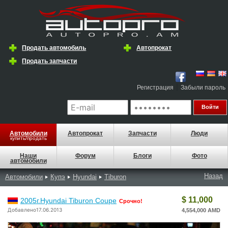
Продать автомобиль
Автопрокат
Продать запчасти
|
Регистрация
Забыли пароль
Автомобили
Автопрокат
Запчасти
Люди
купить/продать
Наши
Форум
Блоги
Фото
автомобили
Назад
Автомобили
Купэ
Hyundai
Tiburon
$ 11,000
2005г.Hyundai Tiburon Coupe
Срочно!
Добавлено17.06.2013
4,554,000 AMD