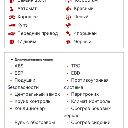
Бензин 2.0 л
105000 км
Автомат
Красный
Хорошее
Левый
Купэ
-
Передний привод
4поршней
17 дюйм
Черный
Дополнительные опции
ABS
TRC
+
-
ESP
EBD
-
-
Подушки
Противоугонная
+
-
безопасности
система
Центральный замок
Парктроник
+
-
Круиз контроль
Климат контроль
-
-
Кондиционер
Обогрев боковых
+
-
зеркал
Руль с обогревом
Обогрев сидений
-
-