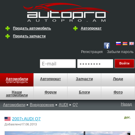
Продать автомобиль
Автопрокат
Продать запчасти
|
Регистрация
Забыли пароль
Автомобили
Автопрокат
Запчасти
Люди
купить/продать
Наши
Форум
Блоги
Фото
автомобили
Назад
Автомобили
Внедорожник
AUDI
Q7
дог.
2007г.AUDI Q7
Добавлено17.06.2013