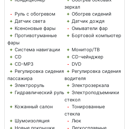
зеркал
Руль с обогревом
Обогрев сидений
-
+
Датчик света
Датчик дождя
+
+
Ксеноновые фары
Омыватели фар
+
-
Противотуманные
Бортовой компьютер
+
+
фары
Система навигации
Монитор/ТВ
+
+
CD
CD-чейнджер
+
+
CD-MP3
DVD
+
-
Регулировка сидения
Регулировка сидения
+
+
пассажира
водителя
Электроруль
Электрозеркала
+
+
Гидравлический руль
Электроподъемники
+
+
стекол
Кожанный салон
Тонированные
+
-
стекла
Шумоизоляция
Люк
+
-
Новые покрышки
Легкосплавные
+
-