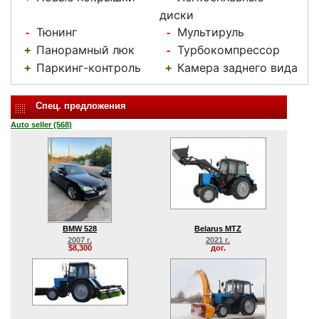
диски
Тюнинг
Мультируль
-
-
Панорамный люк
Турбокомпрессор
+
-
Паркинг-контроль
Камера заднего вида
+
+
Спец. предложения
Auto seller (568)
BMW 528
Belarus MTZ
2007 г.
2021 г.
$8,300
дог.