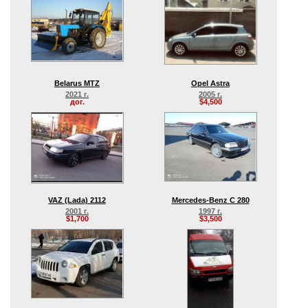
Belarus MTZ
Opel Astra
2021 г.
2005 г.
дог.
$4,500
VAZ (Lada) 2112
Mercedes-Benz C 280
2001 г.
1997 г.
$1,700
$3,500