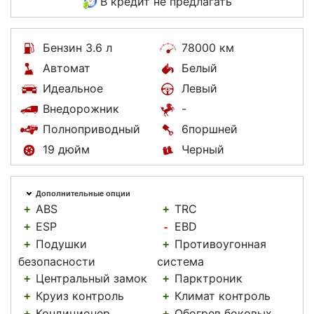
В кредит не предлагать
Бензин 3.6 л
78000 км
Автомат
Белый
Идеальное
Левый
Внедорожник
-
Полноприводный
6поршней
19 дюйм
Черный
Дополнительные опции
ABS
TRC
+
+
ESP
EBD
+
-
Подушки
Противоугонная
+
+
безопасности
система
Центральный замок
Парктроник
+
+
Круиз контроль
Климат контроль
+
+
Кондиционер
Обогрев боковых
+
+