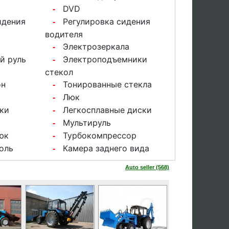
DVD
-
идения
Регулировка сидения
-
водителя
Электрозеркала
-
й руль
Электроподъемники
-
стекол
он
Тонированные стекла
-
Люк
-
ки
Легкосплавные диски
-
Мультируль
-
юк
Турбокомпрессор
-
оль
Камера заднего вида
-
Auto seller (568)