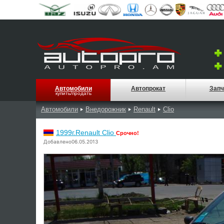
Автомобили
Автопрокат
Запч
купить/продать
Автомобили
Внедорожник
Renault
Clio
1999г.Renault Clio
Срочно!
Добавлено06.05.2013