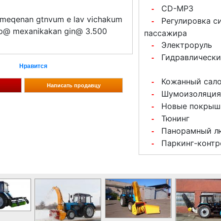
CD-MP3
-
 meqenan gtnvum e lav vichakum
Регулировка с
-
p@ mexanikakan gin@ 3.500
пассажира
Электроруль
-
Гидравлически
-
Нравится
Кожанный сал
-
Шумоизоляция
-
Новые покрыш
-
Тюнинг
-
Панорамный л
-
Паркинг-контр
-