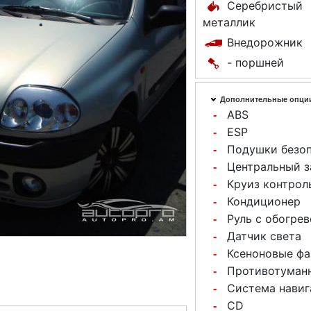
Серебристый
металлик
Внедорожник
- поршней
Дополнительные опци
ABS
-
ESP
-
Подушки безо
-
Центральный 
-
Круиз контрол
-
Кондиционер
-
Руль с обогре
-
Датчик света
-
Ксеноновые ф
-
Противотуман
-
Система навиг
-
CD
-