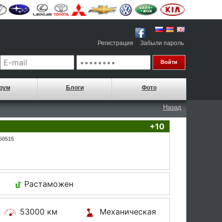
|
Регистрация
Забыли пароль
рум
Блоги
Фото
Назад
+10
50515
Растаможен
53000 км
Механическая