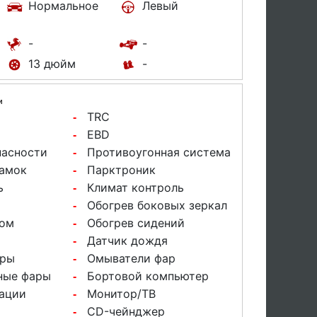
Нормальное
Левый
-
-
13 дюйм
-
и
TRC
-
EBD
-
пасности
Противоугонная система
-
замок
Парктроник
-
ь
Климат контроль
-
Обогрев боковых зеркал
-
вом
Обогрев сидений
-
Датчик дождя
-
ары
Омыватели фар
-
ные фары
Бортовой компьютер
-
ации
Монитор/ТВ
-
CD-чейнджер
-