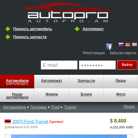
Продать автомобиль
Автопрокат
Продать запчасти
|
Регистрация
Забыли пароль
Автомобили
Автопрокат
Запчасти
Люди
купить/продать
Наши
Форум
Блоги
Фото
автомобили
Назад
Автомобили
Грузовик
Ford
Transit
$ 8,400
2007г.Ford Transit
Срочно!
Добавлено13.01.2019
4,032,000 AMD