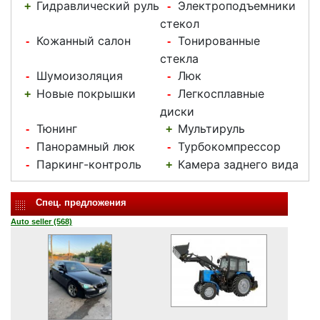
Гидравлический руль
Электроподъемники
+
-
стекол
Кожанный салон
Тонированные
-
-
стекла
Шумоизоляция
Люк
-
-
Новые покрышки
Легкосплавные
+
-
диски
Тюнинг
Мультируль
-
+
Панорамный люк
Турбокомпрессор
-
-
Паркинг-контроль
Камера заднего вида
-
+
Спец. предложения
Auto seller (568)