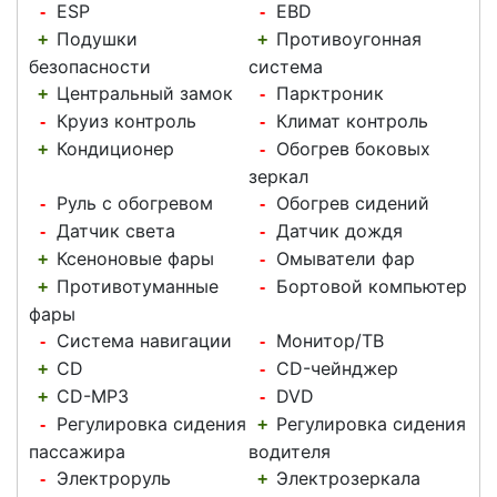
ESP
EBD
-
-
Подушки
Противоугонная
+
+
безопасности
система
Центральный замок
Парктроник
+
-
Круиз контроль
Климат контроль
-
-
Кондиционер
Обогрев боковых
+
-
зеркал
Руль с обогревом
Обогрев сидений
-
-
Датчик света
Датчик дождя
-
-
Ксеноновые фары
Омыватели фар
+
-
Противотуманные
Бортовой компьютер
+
-
фары
Система навигации
Монитор/ТВ
-
-
CD
CD-чейнджер
+
-
CD-MP3
DVD
+
-
Регулировка сидения
Регулировка сидения
-
+
пассажира
водителя
Электроруль
Электрозеркала
-
+