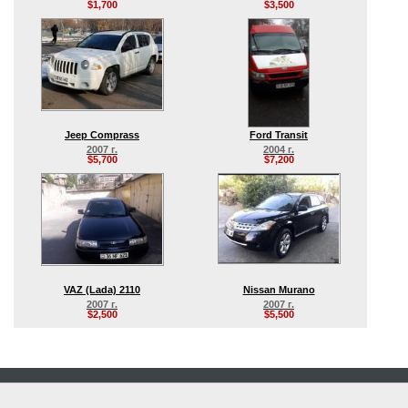
$1,700
$3,500
Jeep Comprass
Ford Transit
2007 г.
2004 г.
$5,700
$7,200
VAZ (Lada) 2110
Nissan Murano
2007 г.
2007 г.
$2,500
$5,500