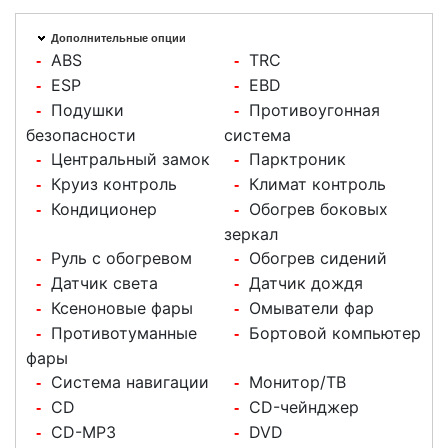
Дополнительные опции
ABS
TRC
-
-
ESP
EBD
-
-
Подушки
Противоугонная
-
-
безопасности
система
Центральный замок
Парктроник
-
-
Круиз контроль
Климат контроль
-
-
Кондиционер
Обогрев боковых
-
-
зеркал
Руль с обогревом
Обогрев сидений
-
-
Датчик света
Датчик дождя
-
-
Ксеноновые фары
Омыватели фар
-
-
Противотуманные
Бортовой компьютер
-
-
фары
Система навигации
Монитор/ТВ
-
-
CD
CD-чейнджер
-
-
CD-MP3
DVD
-
-