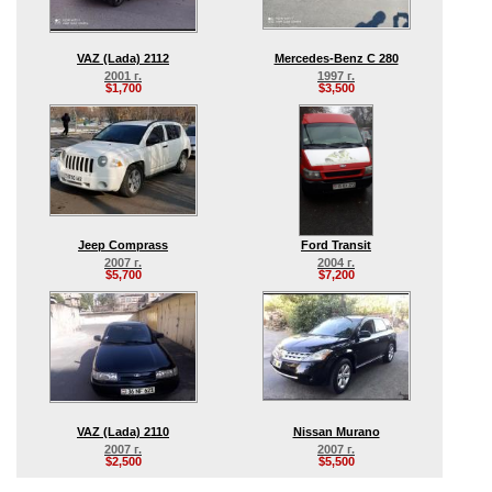
VAZ (Lada) 2112
Mercedes-Benz C 280
2001 г.
1997 г.
$1,700
$3,500
Jeep Comprass
Ford Transit
2007 г.
2004 г.
$5,700
$7,200
VAZ (Lada) 2110
Nissan Murano
2007 г.
2007 г.
$2,500
$5,500