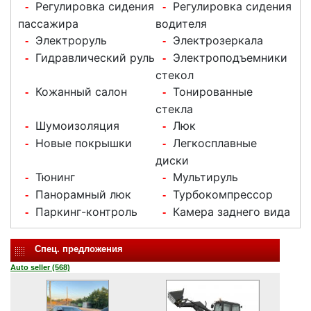
Регулировка сидения
Регулировка сидения
-
-
пассажира
водителя
Электроруль
Электрозеркала
-
-
Гидравлический руль
Электроподъемники
-
-
стекол
Кожанный салон
Тонированные
-
-
стекла
Шумоизоляция
Люк
-
-
Новые покрышки
Легкосплавные
-
-
диски
Тюнинг
Мультируль
-
-
Панорамный люк
Турбокомпрессор
-
-
Паркинг-контроль
Камера заднего вида
-
-
Спец. предложения
Auto seller (568)