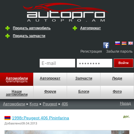
Продать автомобиль
Автопрокат
Продать запчасти
|
Регистрация
Забыли пароль
Автомобили
Автопрокат
Запчасти
Люди
купить/продать
Наши
Форум
Блоги
Фото
автомобили
Назад
Автомобили
Купэ
Peugeot
406
дог.
1998г.Peugeot 406 Pininfarina
Добавлено09.04.2013