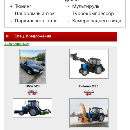
Тюнинг
Мультируль
+
-
Панорамный люк
Турбокомпрессор
-
-
Паркинг-контроль
Камера заднего вида
-
-
Спец. предложения
Auto seller (568)
BMW 528
Belarus MTZ
2007 г.
2021 г.
$8,300
дог.