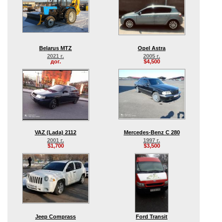
Belarus MTZ
Opel Astra
2021 г.
2005 г.
дог.
$4,500
VAZ (Lada) 2112
Mercedes-Benz C 280
2001 г.
1997 г.
$1,700
$3,500
Jeep Comprass
Ford Transit