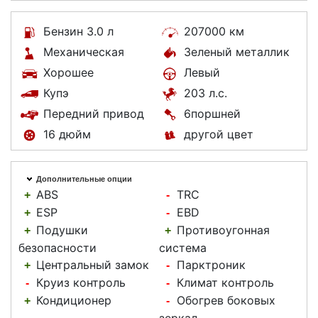
Бензин 3.0 л
207000 км
Механическая
Зеленый металлик
Хорошее
Левый
Купэ
203 л.с.
Передний привод
6поршней
16 дюйм
другой цвет
Дополнительные опции
ABS
TRC
+
-
ESP
EBD
+
-
Подушки
Противоугонная
+
+
безопасности
система
Центральный замок
Парктроник
+
-
Круиз контроль
Климат контроль
-
-
Кондиционер
Обогрев боковых
+
-