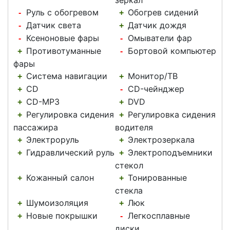
зеркал
Руль с обогревом
Обогрев сидений
-
+
Датчик света
Датчик дождя
-
+
Ксеноновые фары
Омыватели фар
-
-
Противотуманные
Бортовой компьютер
+
-
фары
Система навигации
Монитор/ТВ
+
+
CD
CD-чейнджер
+
-
CD-MP3
DVD
+
+
Регулировка сидения
Регулировка сидения
+
+
пассажира
водителя
Электроруль
Электрозеркала
+
+
Гидравлический руль
Электроподъемники
+
+
стекол
Кожанный салон
Тонированные
+
+
стекла
Шумоизоляция
Люк
+
+
Новые покрышки
Легкосплавные
+
-
диски