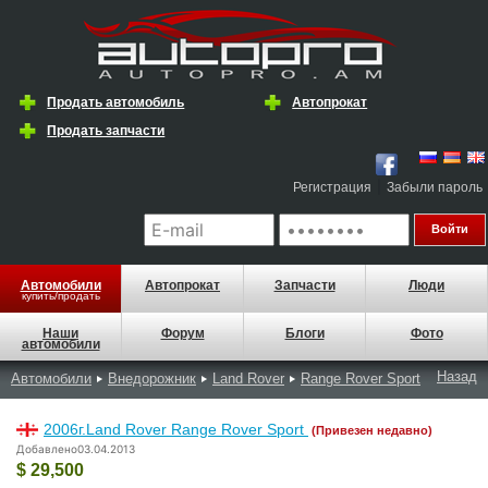
Продать автомобиль
Автопрокат
Продать запчасти
|
Регистрация
Забыли пароль
Автомобили
Автопрокат
Запчасти
Люди
купить/продать
Наши
Форум
Блоги
Фото
автомобили
Назад
Автомобили
Внедорожник
Land Rover
Range Rover Sport
2006г.Land Rover Range Rover Sport
(Привезен недавно)
Добавлено03.04.2013
$ 29,500