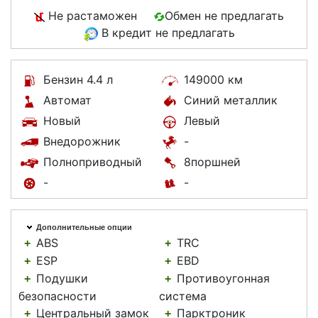
Не растаможен
Обмен не предлагать
В кредит не предлагать
Бензин 4.4 л
149000 км
Автомат
Синий металлик
Новый
Левый
Внедорожник
-
Полноприводный
8поршней
-
-
Дополнительные опции
ABS
TRC
+
+
ESP
EBD
+
+
Подушки
Противоугонная
+
+
безопасности
система
Центральный замок
Парктроник
+
+