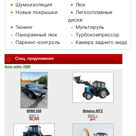
Шумоизоляция
Люк
+
+
Новые покрышки
Легкосплавные
+
+
диски
Тюнинг
Мультируль
+
-
Панорамный люк
Турбокомпрессор
-
-
Паркинг-контроль
Камера заднего вида
-
-
Спец. предложения
Auto seller (568)
BMW 528
Belarus MTZ
2007 г.
2021 г.
$8,300
дог.