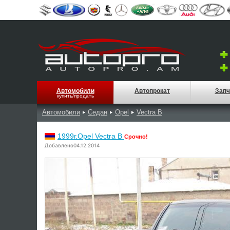
Автомобили
Автопрокат
Запч
купить/продать
Автомобили
Седан
Opel
Vectra B
1999г.Opel Vectra B
Срочно!
Добавлено04.12.2014