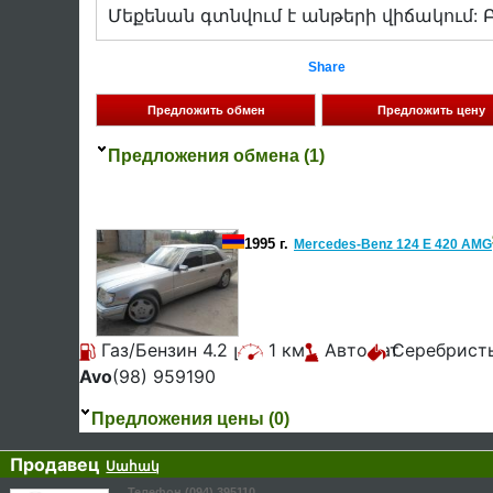
Մեքենան գտնվում է անթերի վիճակում: Բա
Share
Предложения обмена (1)
1995 г.
Mercedes-Benz 124 E 420 AMG
Газ/Бензин 4.2 լ
1 км
Автомат
Серебрист
Avo
(98) 959190
Предложения цены (0)
Продавец
Սահակ
Телефон (094) 395110