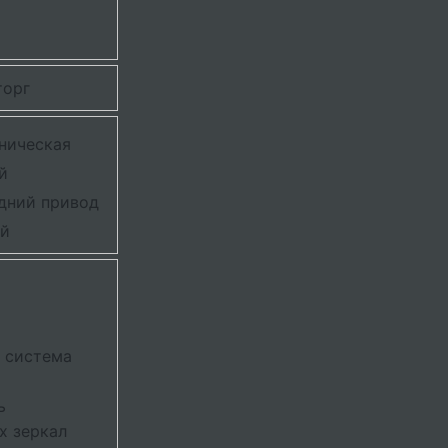
торг
ническая
й
дний привод
й
 система
ь
х зеркал