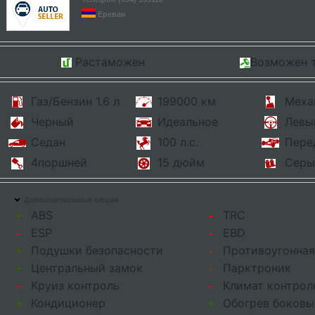
Ереван
Растаможен
Возможен 
Газ/Бензин 1.6 л
199000 км
Меха
Черный
Идеальное
Левы
Седан
100 л.с.
Пере
4поршней
15 дюйм
Серы
Дополнительные опции
ABS
TRC
+
-
ESP
EBD
-
-
Подушки безопасности
Противоугонная
+
-
Центральный замок
Парктроник
+
-
Круиз контроль
Климат контрол
-
-
Кондиционер
Обогрев боковы
+
+