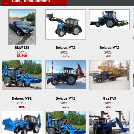
Спец. предложения
BMW 528
Belarus MTZ
Belarus MTZ
2007 г.
2021 г.
2021 г.
$8,300
дог.
дог.
Belarus MTZ
Belarus MTZ
Gaz ГАЗ
2021 г.
2021 г.
2021 г.
дог.
дог.
дог.