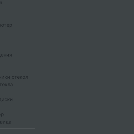
й
ьютер
дения
ники стекол
текла
диски
ор
 вида