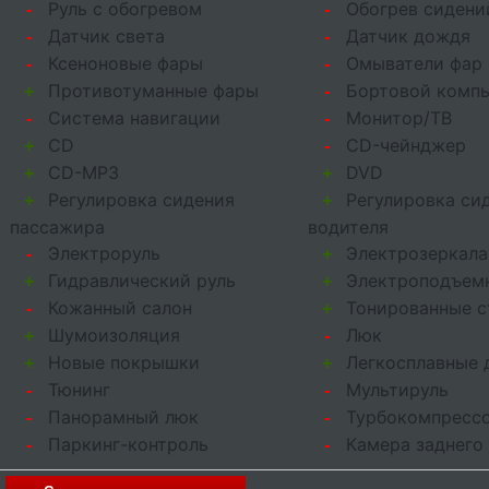
Руль с обогревом
Обогрев сидени
-
-
Датчик света
Датчик дождя
-
-
Ксеноновые фары
Омыватели фар
-
-
Противотуманные фары
Бортовой комп
+
-
Система навигации
Монитор/ТВ
-
-
CD
CD-чейнджер
+
-
CD-MP3
DVD
+
+
Регулировка сидения
Регулировка си
+
+
пассажира
водителя
Электроруль
Электрозеркала
-
+
Гидравлический руль
Электроподъем
+
+
Кожанный салон
Тонированные с
-
+
Шумоизоляция
Люк
+
-
Новые покрышки
Легкосплавные 
+
+
Тюнинг
Мультируль
-
-
Панорамный люк
Турбокомпресс
-
-
Паркинг-контроль
Камера заднего
-
-